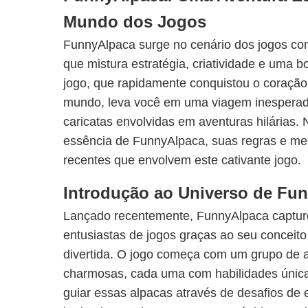
Mundo dos Jogos
FunnyAlpaca surge no cenário dos jogos c
que mistura estratégia, criatividade e uma 
jogo, que rapidamente conquistou o coração
mundo, leva você em uma viagem inesperad
caricatas envolvidas em aventuras hilárias. 
essência de FunnyAlpaca, suas regras e me
recentes que envolvem este cativante jogo.
Introdução ao Universo de Fu
Lançado recentemente, FunnyAlpaca captur
entusiastas de jogos graças ao seu conceito
divertida. O jogo começa com um grupo de a
charmosas, cada uma com habilidades únicas
guiar essas alpacas através de desafios de 