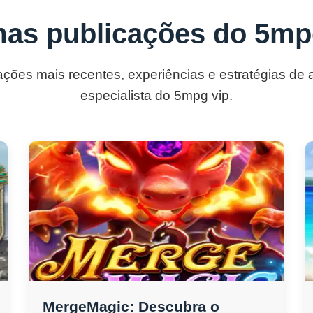
mas publicações do 5mp
ações mais recentes, experiências e estratégias de
especialista do 5mpg vip.
MergeMagic: Descubra o