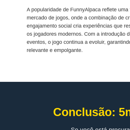
A popularidade de FunnyAlpaca reflete uma 
mercado de jogos, onde a combinação de cri
engajamento social cria experiências que 
os jogadores modernos. Com a introdução 
eventos, o jogo continua a evoluir, garanti
relevante e empolgante.
Conclusão: 5m
Se você está procura