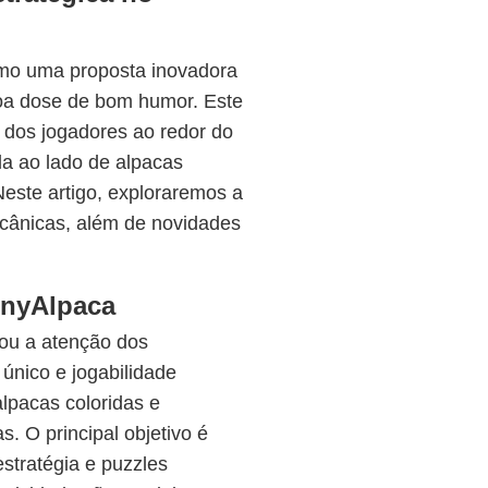
omo uma proposta inovadora
boa dose de bom humor. Este
 dos jogadores ao redor do
a ao lado de alpacas
Neste artigo, exploraremos a
cânicas, além de novidades
nnyAlpaca
ou a atenção dos
 único e jogabilidade
lpacas coloridas e
. O principal objetivo é
estratégia e puzzles