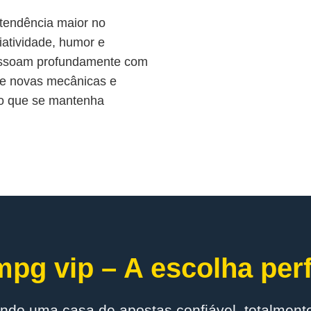
tendência maior no
atividade, humor e
ressoam profundamente com
de novas mecânicas e
ndo que se mantenha
pg vip – A escolha perf
ndo uma casa de apostas confiável, totalmente