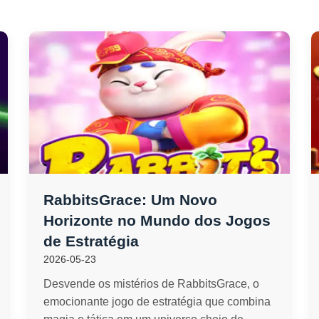
RabbitsGrace: Um Novo
Horizonte no Mundo dos Jogos
de Estratégia
2026-05-23
Desvende os mistérios de RabbitsGrace, o
emocionante jogo de estratégia que combina