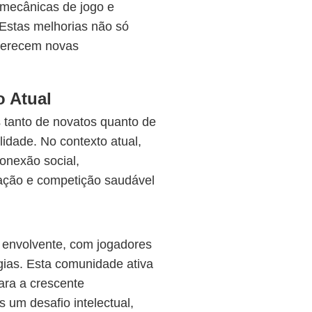
 mecânicas de jogo e
Estas melhorias não só
ferecem novas
o Atual
s tanto de novatos quanto de
lidade. No contexto atual,
onexão social,
ação e competição saudável
 envolvente, com jogadores
gias. Esta comunidade ativa
ara a crescente
 um desafio intelectual,