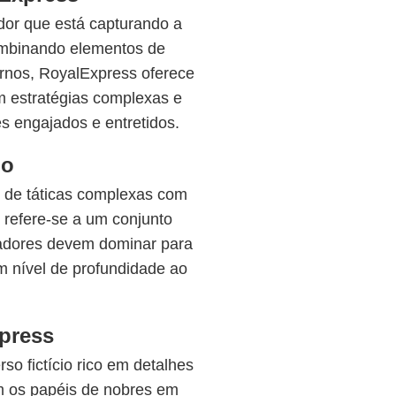
dor que está capturando a
ombinando elementos de
ernos, RoyalExpress oferece
m estratégias complexas e
 engajados e entretidos.
go
 de táticas complexas com
refere-se a um conjunto
gadores devem dominar para
um nível de profundidade ao
press
o fictício rico em detalhes
m os papéis de nobres em