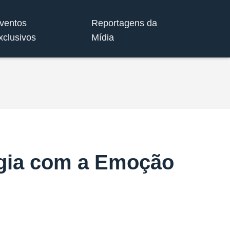
ventos
Reportagens da
xclusivos
Mídia
égia com a Emoção