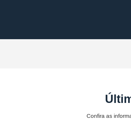
Últi
Confira as inform