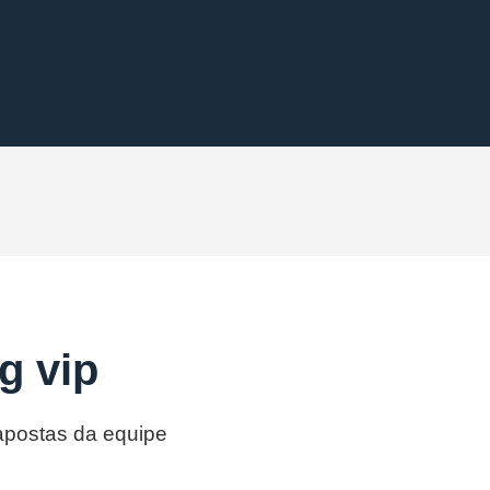
g vip
 apostas da equipe