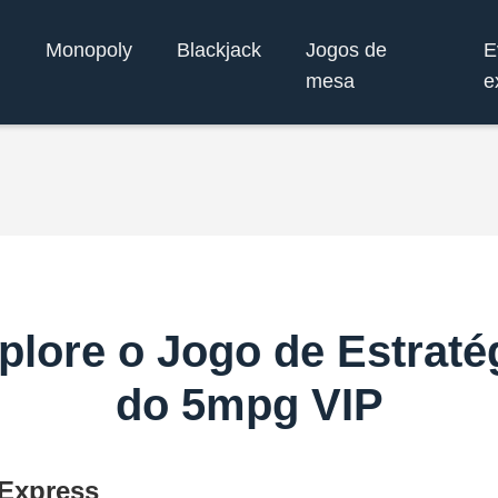
Monopoly
Blackjack
Jogos de
E
mesa
e
plore o Jogo de Estrat
do 5mpg VIP
Express