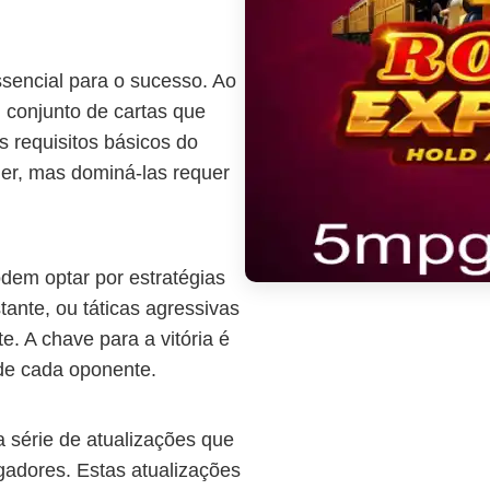
sencial para o sucesso. Ao
 conjunto de cartas que
os requisitos básicos do
der, mas dominá-las requer
dem optar por estratégias
ante, ou táticas agressivas
. A chave para a vitória é
 de cada oponente.
 série de atualizações que
adores. Estas atualizações