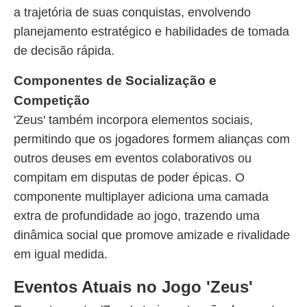
a trajetória de suas conquistas, envolvendo
planejamento estratégico e habilidades de tomada
de decisão rápida.
Componentes de Socialização e
Competição
'Zeus' também incorpora elementos sociais,
permitindo que os jogadores formem alianças com
outros deuses em eventos colaborativos ou
compitam em disputas de poder épicas. O
componente multiplayer adiciona uma camada
extra de profundidade ao jogo, trazendo uma
dinâmica social que promove amizade e rivalidade
em igual medida.
Eventos Atuais no Jogo 'Zeus'