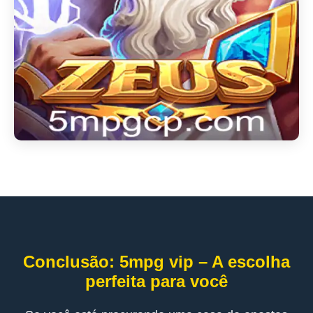
Conclusão: 5mpg vip – A escolha
perfeita para você