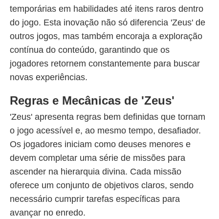
temporárias em habilidades até itens raros dentro
do jogo. Esta inovação não só diferencia 'Zeus' de
outros jogos, mas também encoraja a exploração
contínua do conteúdo, garantindo que os
jogadores retornem constantemente para buscar
novas experiências.
Regras e Mecânicas de 'Zeus'
'Zeus' apresenta regras bem definidas que tornam
o jogo acessível e, ao mesmo tempo, desafiador.
Os jogadores iniciam como deuses menores e
devem completar uma série de missões para
ascender na hierarquia divina. Cada missão
oferece um conjunto de objetivos claros, sendo
necessário cumprir tarefas específicas para
avançar no enredo.