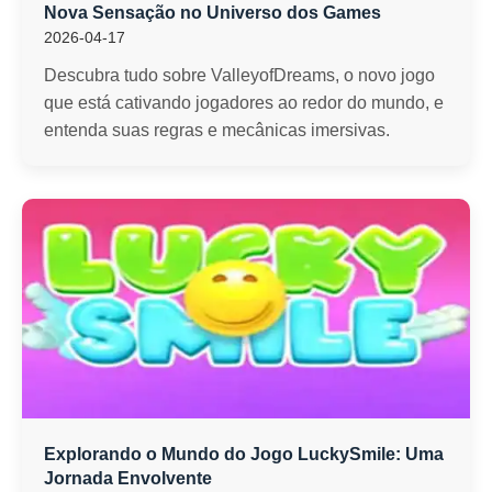
Nova Sensação no Universo dos Games
2026-04-17
Descubra tudo sobre ValleyofDreams, o novo jogo
que está cativando jogadores ao redor do mundo, e
entenda suas regras e mecânicas imersivas.
Explorando o Mundo do Jogo LuckySmile: Uma
Jornada Envolvente