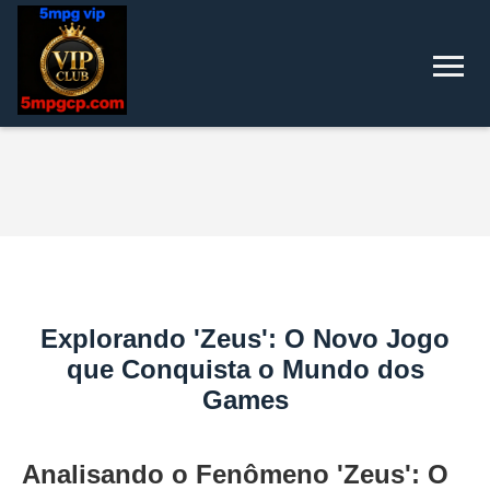
Explorando 'Zeus': O Novo Jogo
que Conquista o Mundo dos
Games
Analisando o Fenômeno 'Zeus': O