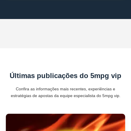
Últimas publicações do 5mpg vip
Confira as informações mais recentes, experiências e
estratégias de apostas da equipe especialista do 5mpg vip.