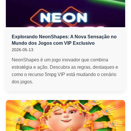
Explorando NeonShapes: A Nova Sensação no
Mundo dos Jogos com VIP Exclusivo
2026-05-13
NeonShapes é um jogo inovador que combina
estratégia e ação. Descubra as regras, destaques e
como o recurso 5mpg VIP está mudando o cenário
dos jogos.