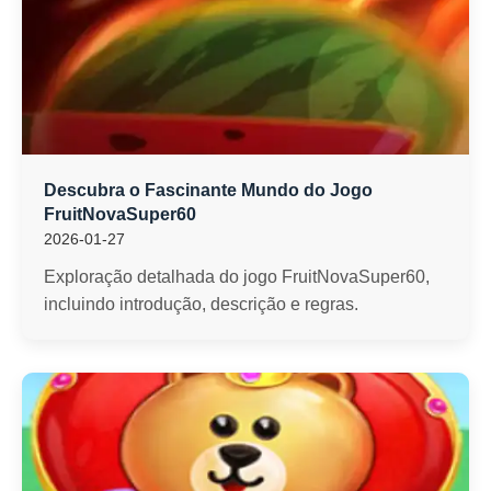
Descubra o Fascinante Mundo do Jogo
FruitNovaSuper60
2026-01-27
Exploração detalhada do jogo FruitNovaSuper60,
incluindo introdução, descrição e regras.