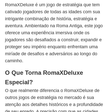
RomaXDeluxe é um jogo de estratégia que tem
cativado jogadores de todas as idades com sua
intrigante combinação de história, estratégia e
aventura. Ambientado na Roma Antiga, este jogo
oferece uma experiência imersiva onde os
jogadores são desafiados a construir, expandir e
proteger seu império enquanto enfrentam uma
miríade de desafios e adversários ao longo do
caminho.
O Que Torna RomaXDeluxe
Especial?
O que realmente diferencia o RomaXDeluxe de
outros jogos de estratégia no mercado é sua
atenção aos detalhes históricos e a profundidade
de seu enredo. A precisão com que as cidades,