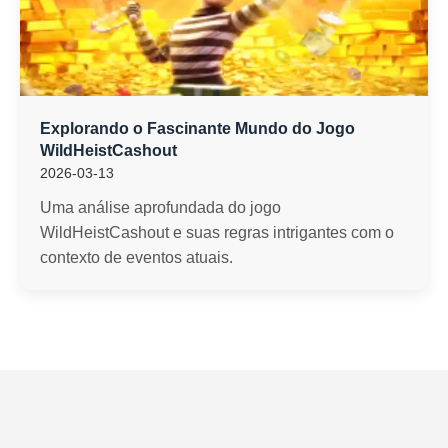
Explorando o Fascinante Mundo do Jogo
WildHeistCashout
2026-03-13
Uma análise aprofundada do jogo
WildHeistCashout e suas regras intrigantes com o
contexto de eventos atuais.