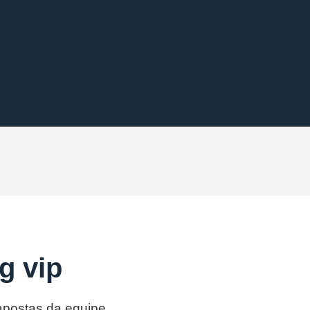
g vip
 apostas da equipe