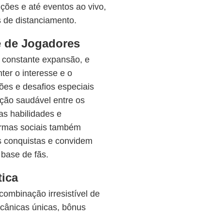
ções e até eventos ao vivo,
de distanciamento.
 de Jogadores
constante expansão, e
er o interesse e o
es e desafios especiais
ão saudável entre os
as habilidades e
formas sociais também
s conquistas e convidem
 base de fãs.
tica
mbinação irresistível de
ecânicas únicas, bônus