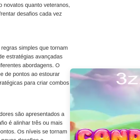
to novatos quanto veteranos,
rentar desafios cada vez
regras simples que tornam
de estratégias avançadas
iferentes abordagens. O
ade de pontos ao estourar
ratégicas para criar combos
dores são apresentados a
io é alinhar três ou mais
ontos. Os níveis se tornam