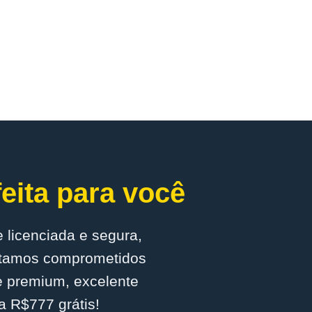
eita para você
 licenciada e segura,
Estamos comprometidos
e premium, excelente
a R$777 grátis!