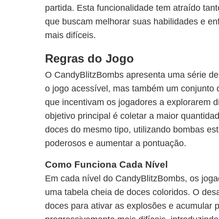
partida. Esta funcionalidade tem atraído tan
que buscam melhorar suas habilidades e enf
mais difíceis.
Regras do Jogo
O CandyBlitzBombs apresenta uma série de 
o jogo acessível, mas também um conjunto 
que incentivam os jogadores a explorarem d
objetivo principal é coletar a maior quantid
doces do mesmo tipo, utilizando bombas est
poderosos e aumentar a pontuação.
Como Funciona Cada Nível
Em cada nível do CandyBlitzBombs, os joga
uma tabela cheia de doces coloridos. O desaf
doces para ativar as explosões e acumular p