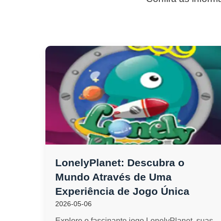
LonelyPlanet: Descubra o
Mundo Através de Uma
Experiência de Jogo Única
2026-05-06
Explore o fascinante jogo LonelyPlanet, suas